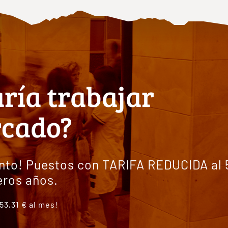
aría trabajar
rcado?
nto! Puestos con TARIFA REDUCIDA al
eros años.
3,31 € al mes!