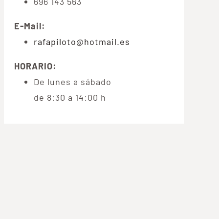
696 143 563
E-Mail:
rafapiloto@hotmail.es
HORARIO:
De lunes a sábado
de 8:30 a 14:00 h