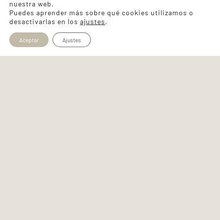
nuestra web.
Puedes aprender más sobre qué cookies utilizamos o
desactivarlas en los
ajustes
.
Aceptar
Ajustes
Abrimos el 6 de abril
Te ofrecemos un plan diferente para esta
Semana Santa. Aprovecha