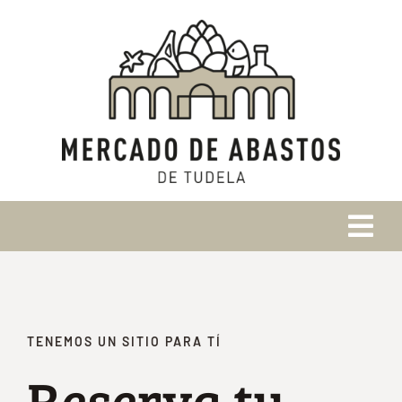
Saltar
al
contenido
Tog
Navi
Inicio
Historia
TENEMOS UN SITIO PARA TÍ
Reserva tu
Comercios