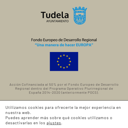
Acción Cofinanciada al 50% por el Fondo Europeo de Desarrollo
Regional dentro del Programa Operativo Plurirregional de
España 2014-2020 (anteriormente POCS).
AVISO LEGAL
·
POLÍTICA DE PRIVACIDAD
·
POLÍTICA
Utilizamos cookies para ofrecerte la mejor experiencia en
nuestra web.
DE COOKIES
Puedes aprender más sobre qué cookies utilizamos o
© 2026 M.I. Ayuntamiento de Tudela
desactivarlas en los
ajustes
.