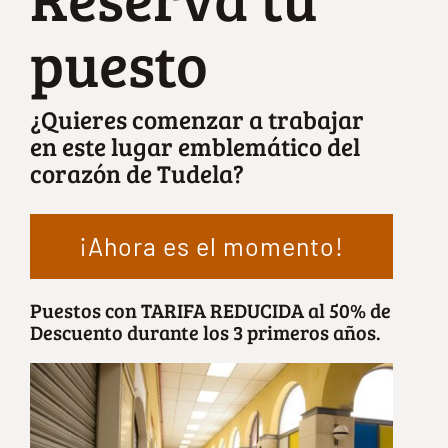
puesto
Reserva tu puesto
¿Quieres comenzar a trabajar
Actualidad
en este lugar emblemático del
corazón de Tudela?
Contacto
¡Ahora es el momento!
Puestos con TARIFA REDUCIDA al 50% de
Descuento durante los 3 primeros años.